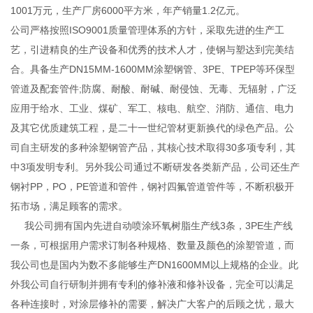
1001万元，生产厂房6000平方米，年产销量1.2亿元。
公司严格按照ISO9001质量管理体系的方针，采取先进的生产工
艺，引进精良的生产设备和优秀的技术人才，使钢与塑达到完美结
合。具备生产DN15MM-1600MM涂塑钢管、3PE、TPEP等环保型
管道及配套管件;防腐、耐酸、耐碱、耐侵蚀、无毒、无辐射，广泛
应用于给水、工业、煤矿、军工、核电、航空、消防、通信、电力
及其它优质建筑工程，是二十一世纪管材更新换代的绿色产品。公
司自主研发的多种涂塑钢管产品，其核心技术取得30多项专利，其
中3项发明专利。另外我公司通过不断研发各类新产品，公司还生产
钢衬PP，PO，PE管道和管件，钢衬四氟管道管件等，不断积极开
拓市场，满足顾客的需求。
我公司拥有国内先进自动喷涂环氧树脂生产线3条，3PE生产线
一条，可根据用户需求订制各种规格、数量及颜色的涂塑管道，而
我公司也是国内为数不多能够生产DN1600MM以上规格的企业。此
外我公司自行研制并拥有专利的修补液和修补设备，完全可以满足
各种连接时，对涂层修补的需要，解决广大客户的后顾之忧，最大