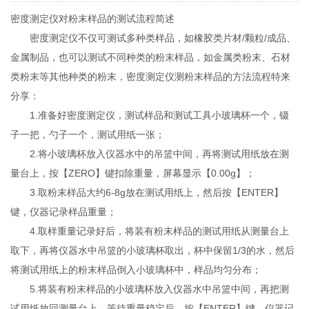
密度测定仪对粉末样品的测试流程简述
密度测定仪不仅可测试多种类样品，如橡胶类片材/颗粒/成品、
金属制品，也可以测试不同种类的粉末样品，如金属类粉末、石材
类粉末等其他种类的粉末，密度测定仪测粉末样品的方法流程特来
分享：
1.准备好密度测定仪，测试样品和测试工具小玻璃杯一个，镊
子一把，勺子一个，测试用纸一张；
2.将小玻璃杯放入仪器水中的吊篮中间，再将测试用纸放在测
量台上，按【ZERO】键扣除重量，屏幕显示【0.00g】；
3.取粉末样品大约6-8g放在测试用纸上，然后按【ENTER】
键，仪器记录样品重量；
4.取样重量记录好后，将装有粉末样品的测试用纸从测量台上
取下，再将仪器水中吊篮的小玻璃杯取出，杯中保留1/3的水，然后
将测试用纸上的粉末样品倒入小玻璃杯中，样品均匀分布；
5.将装有粉末样品的小玻璃杯放入仪器水中吊篮中间，再把测
试用纸放回测量台上，等待重量稳定后，按【ENTER】键，仪器记