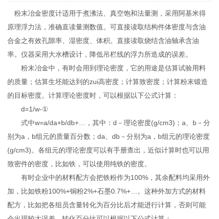
粉末冶金密度计适用于煮沸法、真空饱和法量测，采用阿基米得
原理浮力法，准确直读量测数值。可直接读取结构件体密度与含油
合金之有效孔隙率、湿密度、体积。直接读取烧结含油轴承含油
率。仪器采用大水槽设计，降低吊栏线的浮力所造成的误差。
粉末冶金中，有时会用到理论密度，它的用途是估算试验用料
的质量；估算生坯能达到的zui高密度；计算致密度；计算粉末锻造
的目标密度。计算理论密度时，可以根据以下公式计算：
d=1/w-①
式中w=a/da+b/db+…，其中：d－理论密度(g/cm3)；a、b－分
别为a，b组元的质量百分数；da、db－分别为a，b组元的理论密度
(g/cm3)。各组元的理论密度可以有手册查出，近似计算时也可以用
致密件的密度，比如铁，可以使用纯铁的密度。
有时企业中的材料配方会把铁粉作为100%，其余配料均采用外
加，比如铁粉100%+铜粉2%+石墨0.7%+…。这种外加方式的材料
配方，比如把各组员含量转化为百分比后才能进行计算，否则可能
会出现较大误差。转化百分比可以根据以下公式计算：