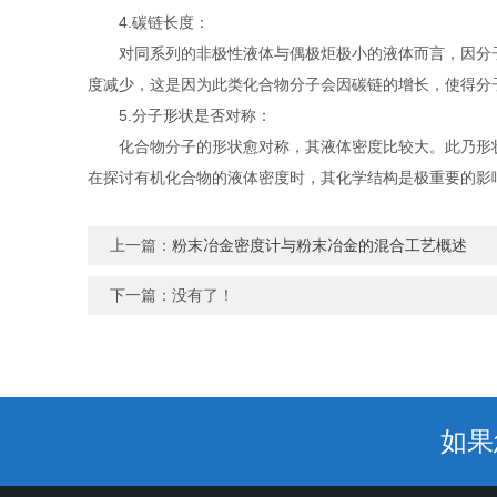
4.碳链长度：
对同系列的非极性液体与偶极炬极小的液体而言，因分子
度减少，这是因为此类化合物分子会因碳链的增长，使得分
5.分子形状是否对称：
化合物分子的形状愈对称，其液体密度比较大。此乃形状
在探讨有机化合物的液体密度时，其化学结构是极重要的影
上一篇：
粉末冶金密度计与粉末冶金的混合工艺概述
下一篇：没有了！
如果