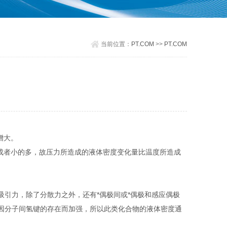
当前位置：
PT.COM
>>
PT.COM
增大。
成者小的多，故压力所造成的液体密度变化量比温度所造成
引力，除了分散力之外，还有*偶极间或*偶极和感应偶极
因分子间氢键的存在而加强，所以此类化合物的液体密度通