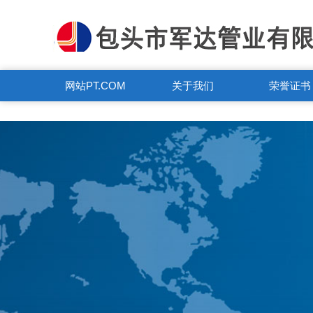
PT.COM
网站PT.COM
关于我们
荣誉证书