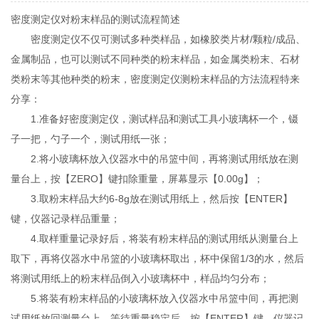
密度测定仪对粉末样品的测试流程简述
密度测定仪不仅可测试多种类样品，如橡胶类片材/颗粒/成品、
金属制品，也可以测试不同种类的粉末样品，如金属类粉末、石材
类粉末等其他种类的粉末，密度测定仪测粉末样品的方法流程特来
分享：
1.准备好密度测定仪，测试样品和测试工具小玻璃杯一个，镊
子一把，勺子一个，测试用纸一张；
2.将小玻璃杯放入仪器水中的吊篮中间，再将测试用纸放在测
量台上，按【ZERO】键扣除重量，屏幕显示【0.00g】；
3.取粉末样品大约6-8g放在测试用纸上，然后按【ENTER】
键，仪器记录样品重量；
4.取样重量记录好后，将装有粉末样品的测试用纸从测量台上
取下，再将仪器水中吊篮的小玻璃杯取出，杯中保留1/3的水，然后
将测试用纸上的粉末样品倒入小玻璃杯中，样品均匀分布；
5.将装有粉末样品的小玻璃杯放入仪器水中吊篮中间，再把测
试用纸放回测量台上，等待重量稳定后，按【ENTER】键，仪器记