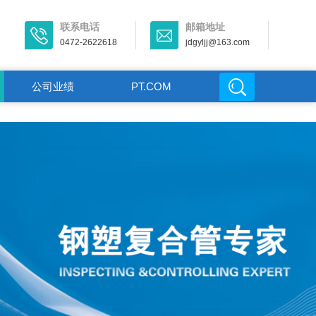
联系电话
邮箱地址
0472-2622618
jdgyljj@163.com
公司业绩
PT.COM