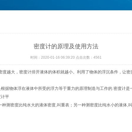
密度计的原理及使用方法
时间：2020-01-16 06:39:20 点击次数：4561
的密度越大，密度计排开液体的体积就越小。利用了物体的浮沉条件，让密
浮力就不变。
是根据物体浮在液体中所受的浮力等于重力的原理制造与工作的.密度计是
度计平
一种测密度比纯水大的液体密度,叫重表；另一种测密度比纯水小的液体,叫