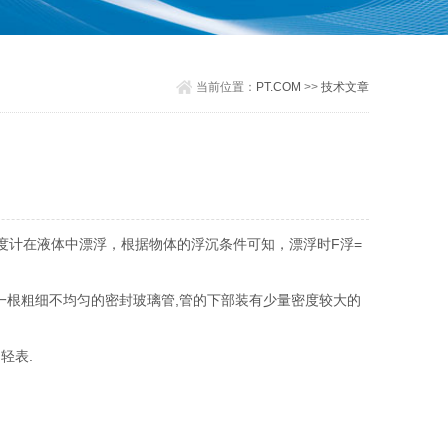
当前位置：
PT.COM
>>
技术文章
度计在液体中漂浮，根据物体的浮沉条件可知，漂浮时F浮=
一根粗细不均匀的密封玻璃管,管的下部装有少量密度较大的
轻表.