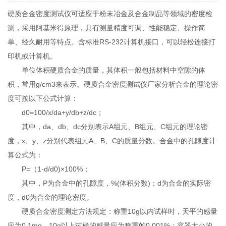
硬质合金密度测试仪可适应于粉末冶金及合金制品等领域的密度检
测，采用阿基米得原理，具有测量精度可调、性能稳定、操作简
单、经久耐用等特点。含标准RS-232计算机接口，可以轻松连接打
印机或计算机。
单位体积硬质合金的质量，其体积一般包括材料中空隙的体
积，常用g/cm3来表示。硬质合金密度测试仪厂家分析合金的理论密
度可按以下公式计算：
d0=100/x/da+y/db+z/dc；
其中，da、db、dc分别表示A组元、B组元、C组元的理论密
度，x、y、z分别代表组元A、B、C的质量分数。合金中的孔隙度计
算公式为：
P=（1-d/d0)×100%；
其中，P为合金中的孔隙度，%(体积分数)；d为合金的实际密
度，d0为合金的理论密度。
硬质合金密度测定方法规定：称重10g以内试样时，天平的感量
应为0.1mg，10g以上试样的感量应为称重的0.001%；容器大小的