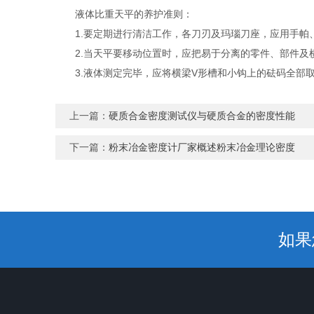
液体比重天平的养护准则：
1.要定期进行清洁工作，各刀刃及玛瑙刀座，应用手帕
2.当天平要移动位置时，应把易于分离的零件、部件及
3.液体测定完毕，应将横梁V形槽和小钩上的砝码全部取
上一篇：
硬质合金密度测试仪与硬质合金的密度性能
下一篇：
粉末冶金密度计厂家概述粉末冶金理论密度
如果