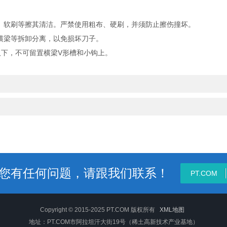
、软刷等擦其清洁。严禁使用粗布、硬刷，并须防止擦伤撞坏。
横梁等拆卸分离，以免损坏刀子。
下，不可留置横梁V形槽和小钩上。
您有任何问题，请跟我们联系！
PT.COM
Copyright © 2015-2025 PT.COM 版权所有
XML地图
地址：PT.COM市阿拉坦汗大街19号（稀土高新技术产业基地）